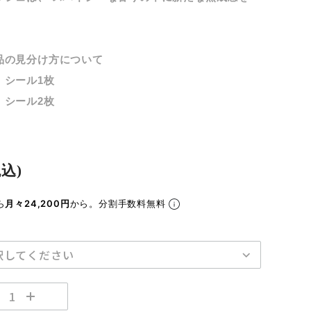
。
品の見分け方について
：シール1枚
：シール2枚
税込)
ら
月々24,200円
から。分割手数料無料