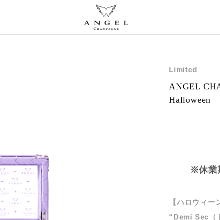
Limited
ANGEL CHA
Halloween
※休業
【ハロウィー
“Demi S