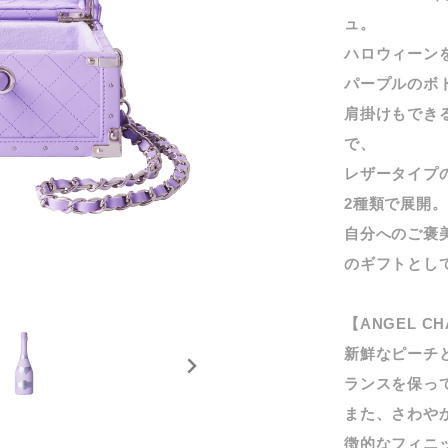
ュ。
ハロウィーン
パープルのボ
肩掛けもできる
で、
レザータイプ
2種類で展開。
自分へのご褒
のギフトとし
【ANGEL CH
新鮮なピーチ
ランスを保っ
また、さわや
徴的なフィニ