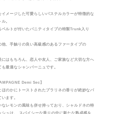
をイメージした可愛らしいパステルカラーが特徴的な
トル。
ベルトが付いたバニティタイプの特製Trunk入り
の他、手触りの良い高級感のあるファータイプの
美にはもちろん、恋人や友人、ご家族など大切な方へ
ても最適なシャンパーニュです。
AMPAGNE Demi Sec】
とほのかにトーストされたプラリネの香りが絶妙なバ
ています。
かなレモンの風味も併せ持っており、シャルドネの特
ッシュは、 スパイシーな香りの中に新たな熟成感を