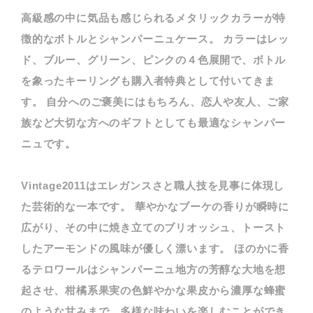
高級感の中に気品も感じられるメタリックカラーが特
徴的なボトルとシャンパーニュケース。 カラーはレッ
ド、ブルー、グリーン、ピンクの４色展開で、ボトル
を象ったキーリングも購入者特典として付いてきま
す。 自分へのご褒美にはもちろん、恋人や友人、ご家
族など大切な方へのギフトとしても最適なシャンパー
ニュです。
Vintage2011はエレガンスさと職人技を見事に体現し
た芸術的な一本です。 華やかなブーケの香りが瞬時に
広がり、その中に焼き立てのブリオッシュ、トースト
したアーモンドの風味が優しく漂います。 ほのかに香
るテロワールはシャンパーニュ地方の芳醇な大地を想
起させ、柑橘系果実の色鮮やかな果皮から濃厚な蜂蜜
のような甘みまで、多様な味わいを楽しむことができ